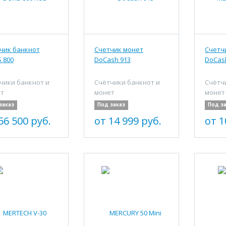
чик банкнот
Счетчик монет
Счетч
 800
DoCash 913
DoCas
чики банкнот и
Счётчики банкнот и
Счётч
т
монет
монет
заказ
Под заказ
Под з
56 500 руб.
от 14 999 руб.
от 1