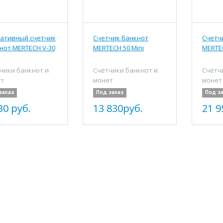
ативный счетчик
Счетчик банкнот
Счетч
нот MERTECH V-30
MERTECH 50 Mini
MERTE
чики банкнот и
Счётчики банкнот и
Счётч
т
монет
монет
заказ
Под заказ
Под з
30 руб.
13 830руб.
21 9