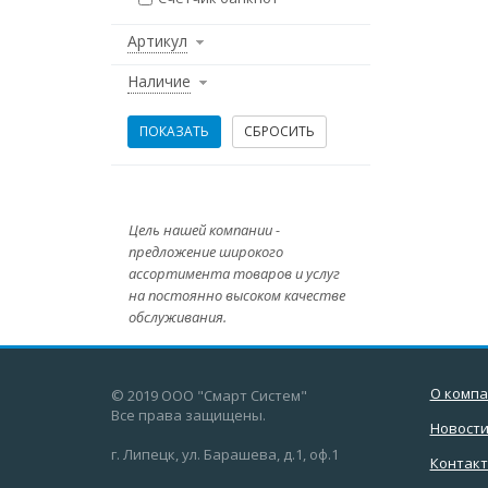
Артикул
Наличие
Цель нашей компании -
предложение широкого
ассортимента товаров и услуг
на постоянно высоком качестве
обслуживания.
О комп
© 2019 ООО "Смарт Систем"
Все права защищены.
Новост
г. Липецк, ул. Барашева, д.1, оф.1
Контак