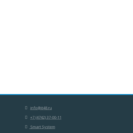
info@it48.ru
+7 (4742) 37-00-11
Smart System