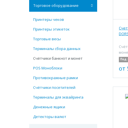
Торговое оборудование
Принтеры чеков
Счет
Принтеры этикеток
DORS
Торговые весы
Счёт
Терминалы сбора данных
моне
Счётчики банкнот и монет
Под 
от 
POS Моноблоки
Противокражные рамки
Счётчики посетителей
Терминалы для эквайринга
Денежные ящики
Детекторы валют