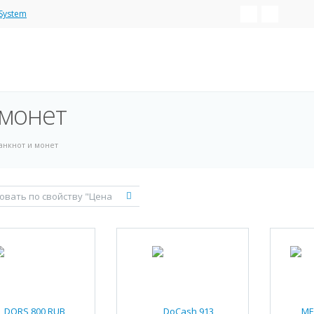
System
 монет
анкнот и монет