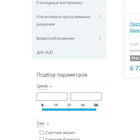
Расходные материалы
Отраслевые программные
Порт
решения
банк
Видеонаблюдение
Счёт
моне
Для ЭЦП
Под 
6 7
Подбор параметров
Цена
6
19
31
44
56
Тип
Счетчик монет
Счетчик банкнот