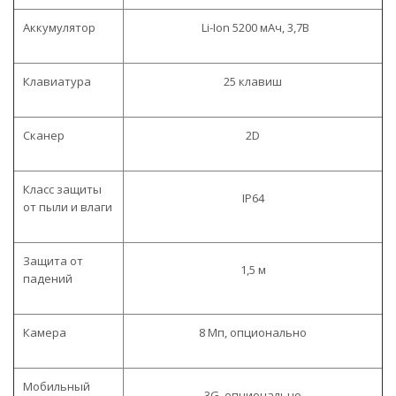
Аккумулятор
Li-Ion 5200 мАч, 3,7В
Клавиатура
25 клавиш
Сканер
2D
Класс защиты
IP64
от пыли и влаги
Защита от
1,5 м
падений
Камера
8 Мп, опционально
Мобильный
3G, опционально