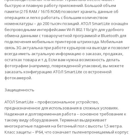
быструю и плавную работу приложений. Большой объем
памяти (2 Гб RAM / 16 Гб ROM) позволит хранить данные об
операциях и легко работать с большим количеством
номенклатуры – до 200 тысяч позиций. АТОЛ Smart.Lite оснащён
беспроводными интерфейсами Wi-Fi 802.11b/g/n для удобного
обмена данными с товароучетной программой и Bluetooth для
подключения мобильных принтеров штрихкода. Мобильная
связь 3G актуальна при работе курьеров на выезде и позволит
всегда иметь актуальную информацию о заказах, продажах,
остатках товара и т.д. Если вам нужна возможность делать
фотографии (например, поврежденной упаковки), вы можете
заказать конфигурацию АТОЛ Smart.Lite со встроенной
фотокамерой.
Защищенность
АТОЛ Smart.Lite – профессиональное устройство,
предназначенное для использования в сложных условиях.
Надежная и долговременная работа – основное требование к
такому виду оборудования. Терминал выдерживает
многократные падения на бетонный пол с высоты 1,5 метра.
Класс защиты – IP64, что означает пыленепроницаемый корпус