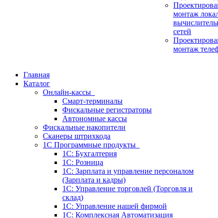
Проектирова
монтаж лока
вычислитель
сетей
Проектирова
монтаж теле
Главная
Каталог
Онлайн-кассы
Смарт-терминалы
Фискальные регистраторы
Автономные кассы
Фискальные накопители
Сканеры штрихкода
1С Программные продукты
1C: Бухгалтерия
1С: Розница
1С: Зарплата и управление персоналом
(Зарплата и кадры)
1С: Управление торговлей (Торговля и
склад)
1С: Управление нашей фирмой
1С: Комплексная Автоматизация