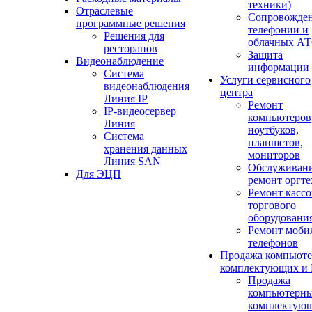
техники)
Отраслевые
Сопровожден
программные решения
телефонии и
Решения для
облачных А
ресторанов
Защита
Видеонаблюдение
информации
Система
Услуги сервисного
видеонаблюдения
центра
Линия IP
Ремонт
IP-видеосервер
компьютеров
Линия
ноутбуков,
Система
планшетов,
хранения данных
мониторов
Линия SAN
Обслуживани
Для ЭЦП
ремонт оргт
Ремонт кассо
торгового
оборудовани
Ремонт моби
телефонов
Продажа компьют
комплектующих и
Продажа
компьютерн
комплектую