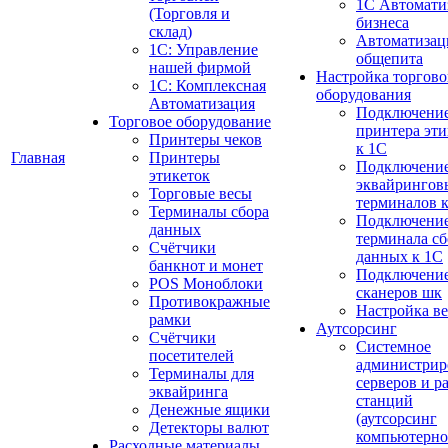
1C Автомати
(Торговля и
бизнеса
склад)
Автоматизац
1С: Управление
общепита
нашей фирмой
Настройка торгово
1С: Комплексная
оборудования
Автоматизация
Подключени
Торговое оборудование
принтера эти
Принтеры чеков
к 1С
Главная
Принтеры
Подключени
этикеток
эквайрингов
Торговые весы
терминалов 
Терминалы сбора
Подключени
данных
терминала сб
Счётчики
данных к 1С
банкнот и монет
Подключени
POS Моноблоки
сканеров шк
Противокражные
Настройка ве
рамки
Аутсорсинг
Счётчики
Системное
посетителей
администрир
Терминалы для
серверов и р
эквайринга
станций
Денежные ящики
(аутсорсинг
Детекторы валют
компьютерн
Расходные материалы