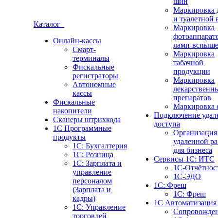
шин
Маркировка 
и туалетной 
Каталог
Маркировка
фотоаппарат
Онлайн-кассы
ламп-вспыш
Смарт-
Маркировка
терминалы
табачной
Фискальные
продукции
регистраторы
Маркировка
Автономные
лекарственн
кассы
препаратов
Фискальные
Маркировка 
накопители
Подключение удал
Сканеры штрихкода
доступа
1С Программные
Организация
продукты
удаленной р
1C: Бухгалтерия
для бизнеса
1С: Розница
Сервисы 1C: ИТС
1С: Зарплата и
1С-Отчётнос
управление
1С-ЭДО
персоналом
1С: Фреш
(Зарплата и
1С: Фреш
кадры)
1С Автоматизация
1С: Управление
Сопровожде
торговлей