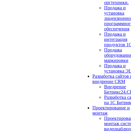
оргтехники.
Продажа и
установка
лицензионно
программног
обеспечения
Продажа и
интеграция
продуктов 1
Продажа
оборудования
маркировки
Продажа и
установка Э
Разработка сайтов 
внедрение CRM
Внедрение
Битрикс24.
Разработка с
на 1С Битри
Проектирование и
монтаж
Проектирова
монтаж сист
видеонаблюд