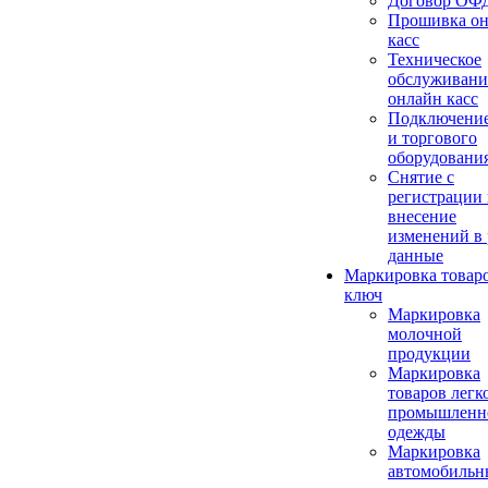
Договор ОФ
Прошивка о
касс
Техническое
обслуживани
онлайн касс
Подключение
и торгового
оборудовани
Снятие с
регистрации
внесение
изменений в 
данные
Маркировка товар
ключ
Маркировка
молочной
продукции
Маркировка
товаров легк
промышленн
одежды
Маркировка
автомобильн